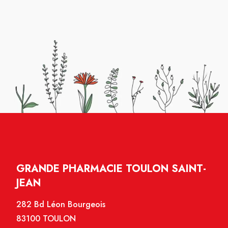
GRANDE PHARMACIE TOULON SAINT-
JEAN
282 Bd Léon Bourgeois
83100 TOULON