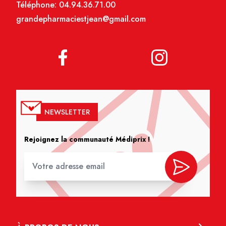
Téléphone:
04.94.36.71.00
grandepharmaciestjean@gmail.com
NEWSLETTER
Rejoignez la communauté Médiprix !