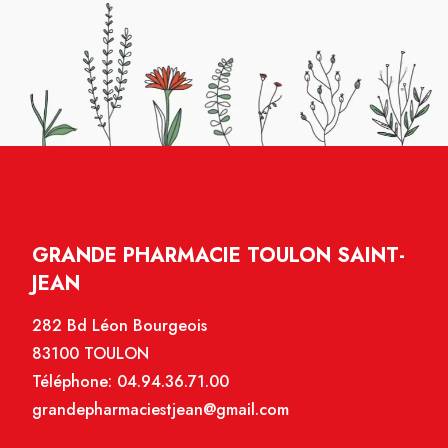
GRANDE PHARMACIE TOULON SAINT-
JEAN
282 Bd Léon Bourgeois
83100 TOULON
Téléphone:
04.94.36.71.00
grandepharmaciestjean@gmail.com