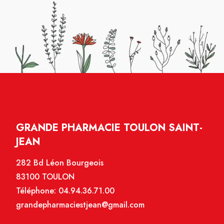
GRANDE PHARMACIE TOULON SAINT-
JEAN
282 Bd Léon Bourgeois
83100 TOULON
Téléphone:
04.94.36.71.00
grandepharmaciestjean@gmail.com