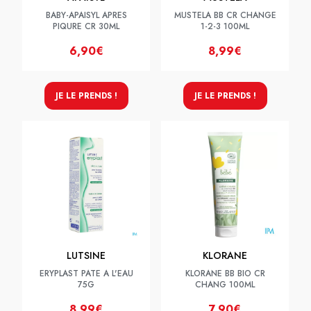
BABY-APAISYL APRES
MUSTELA BB CR CHANGE
PIQURE CR 30ML
1-2-3 100ML
6,90€
8,99€
JE LE PRENDS !
JE LE PRENDS !
LUTSINE
KLORANE
ERYPLAST PATE A L'EAU
KLORANE BB BIO CR
75G
CHANG 100ML
8,99€
7,90€