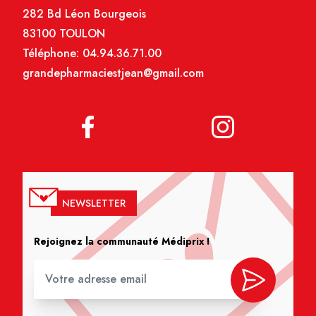
282 Bd Léon Bourgeois
83100 TOULON
Téléphone:
04.94.36.71.00
grandepharmaciestjean@gmail.com
NEWSLETTER
Rejoignez la communauté Médiprix !