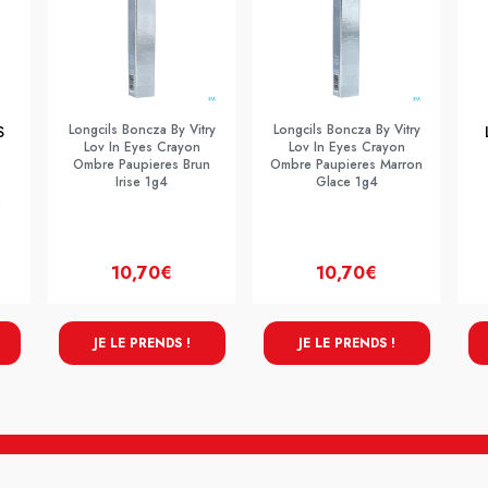
Longcils Boncza By Vitry
Longcils Boncza By Vitry
S
Lov In Eyes Crayon
Lov In Eyes Crayon
Ombre Paupieres Brun
Ombre Paupieres Marron
Irise 1g4
Glace 1g4
10,70€
10,70€
JE LE PRENDS !
JE LE PRENDS !