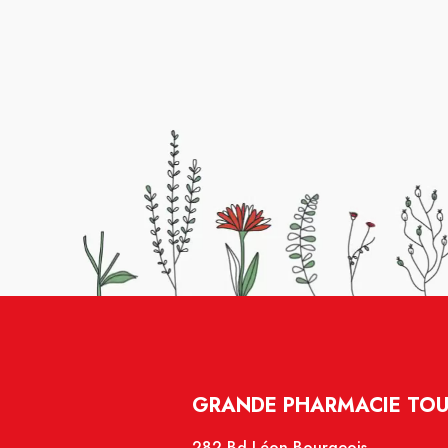
GRANDE PHARMACIE TOU
282 Bd Léon Bourgeois