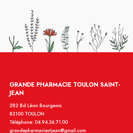
GRANDE PHARMACIE TOULON SAINT-
JEAN
282 Bd Léon Bourgeois
83100 TOULON
Téléphone:
04.94.36.71.00
grandepharmaciestjean@gmail.com