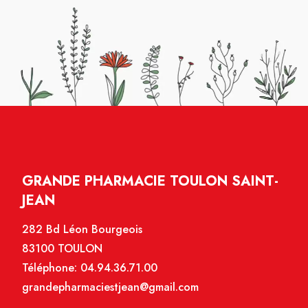
GRANDE PHARMACIE TOULON SAINT-
JEAN
282 Bd Léon Bourgeois
83100 TOULON
Téléphone:
04.94.36.71.00
grandepharmaciestjean@gmail.com