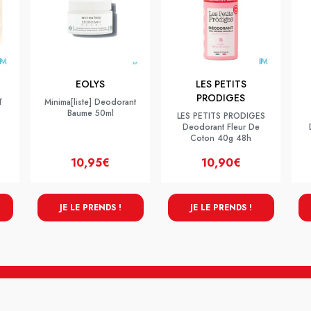
EOLYS
LES PETITS
PRODIGES
T
Minima[liste] Deodorant
Baume 50ml
LES PETITS PRODIGES
Deodorant Fleur De
Coton 40g 48h
10,95€
10,90€
JE LE PRENDS !
JE LE PRENDS !