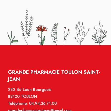
GRANDE PHARMACIE TOULON SAINT-
JEAN
282 Bd Léon Bourgeois
83100 TOULON
Téléphone:
04.94.36.71.00
grandepharmaciestjean@gmail.com