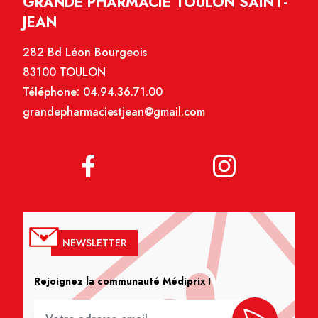
GRANDE PHARMACIE TOULON SAINT-
JEAN
282 Bd Léon Bourgeois
83100 TOULON
Téléphone:
04.94.36.71.00
grandepharmaciestjean@gmail.com
NEWSLETTER
Rejoignez la communauté Médiprix !