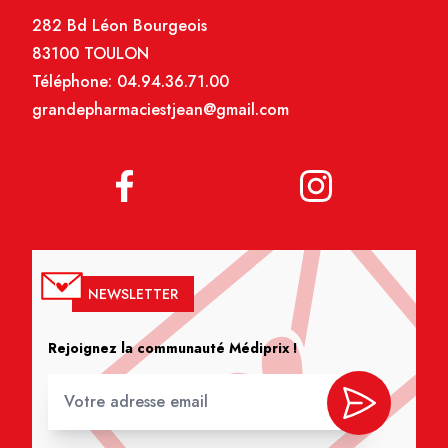
282 Bd Léon Bourgeois
83100 TOULON
Téléphone:
04.94.36.71.00
grandepharmaciestjean@gmail.com
NEWSLETTER
Rejoignez la communauté Médiprix !