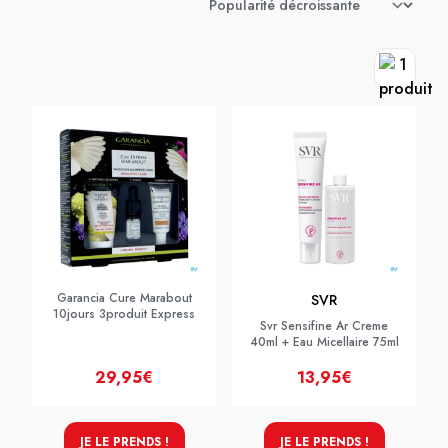
Garancia Cure Marabout
SVR
10jours 3produit Express
Svr Sensifine Ar Creme
40ml + Eau Micellaire 75ml
29,95€
13,95€
JE LE PRENDS !
JE LE PRENDS !