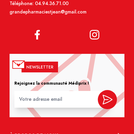
Téléphone:
04.94.36.71.00
grandepharmaciestjean@gmail.com
NEWSLETTER
Rejoignez la communauté Médiprix !