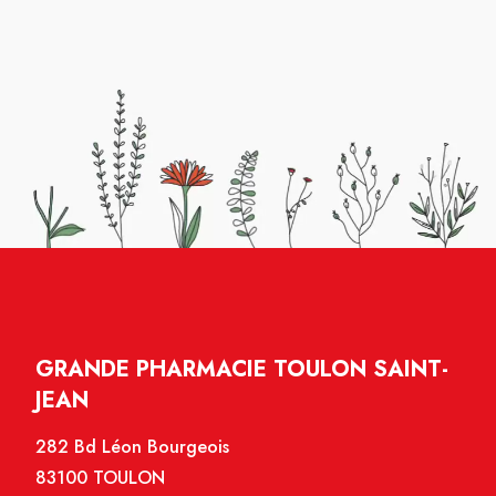
GRANDE PHARMACIE TOULON SAINT-
JEAN
282 Bd Léon Bourgeois
83100 TOULON