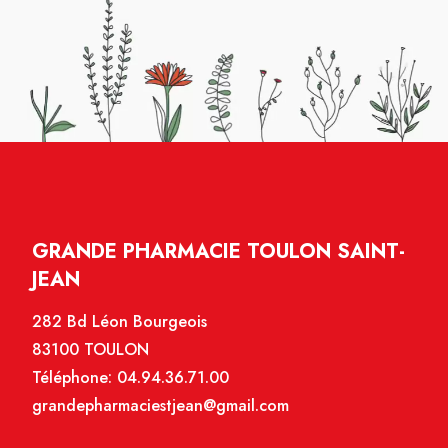
GRANDE PHARMACIE TOULON SAINT-
JEAN
282 Bd Léon Bourgeois
83100 TOULON
Téléphone:
04.94.36.71.00
grandepharmaciestjean@gmail.com