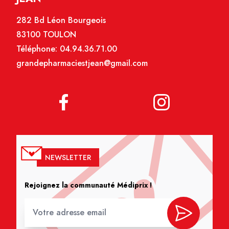
282 Bd Léon Bourgeois
83100 TOULON
Téléphone:
04.94.36.71.00
grandepharmaciestjean@gmail.com
NEWSLETTER
Rejoignez la communauté Médiprix !