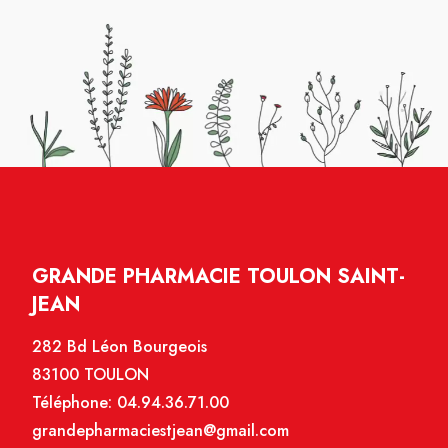
GRANDE PHARMACIE TOULON SAINT-
JEAN
282 Bd Léon Bourgeois
83100 TOULON
Téléphone:
04.94.36.71.00
grandepharmaciestjean@gmail.com