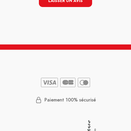
LAISSER UN AVIS
médicaments non urgents) je vais chez
eux sans hésiter! En plus il y a un
parking pour se garer ce qui n’est pas
négligeable.
Paiement 100% sécurisé