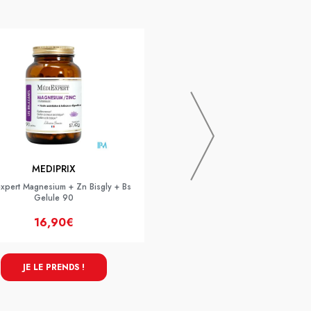
KLORANE
KLORANE SH SEBOREGUL ORTI
MEDIPRIX
xpert Magnesium + Zn Bisgly + Bs
Gelule 90
16,90€
8,99€
JE LE PRENDS !
JE LE PRENDS !