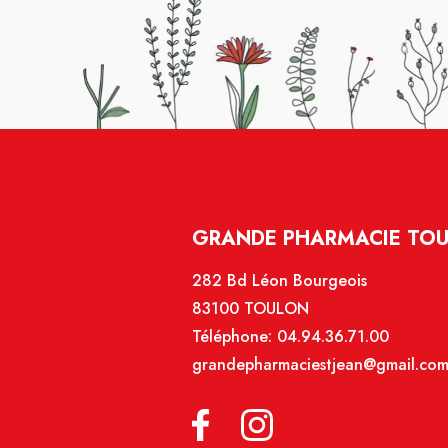
GRANDE PHARMACIE TOU
282 Bd Léon Bourgeois
83100 TOULON
Téléphone:
04.94.36.71.00
grandepharmaciestjean@gmail.co