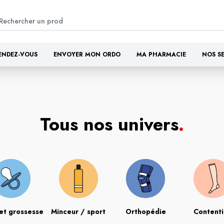
ENDEZ-VOUS
ENVOYER MON ORDO
MA PHARMACIE
NOS S
Tous nos univers
.
et grossesse
Minceur / sport
Orthopédie
Content