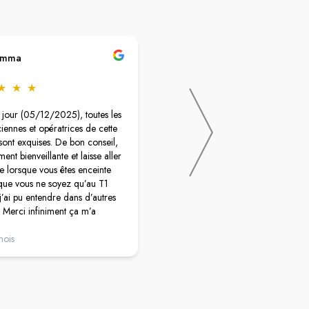
Emma
Charlois Adeline
★
★
★
★
★
★
★
★
e jour (05/12/2025), toutes les
Impressionnant ! La Grande Pharm
ennes et opératrices de cette
Saint-Jean à Toulon, c’est un espace
 sont exquises. De bon conseil,
immense, parfaitement agencé et a
ent bienveillante et laisse aller
un grand choix de produits, les ray
tte lorsque vous êtes enceinte
sont bien organisés et on s’y repère
que vous ne soyez qu’au T1
facilement. Le personnel est en plus 
ai pu entendre dans d’autres
accueillant et compétent. Je conseill
. Merci infiniment ça m’a
ent touché !
mois
il y a 4 mois