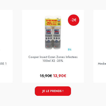
-2€
Cooper Insect Ecran Zones Infectees
100ml X2 -25%
SSE 1
Medie
15,90€
13,90€
JE LE PRENDS !