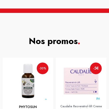
Nos promos
.
-5€
-30%
Caudalie Resveratrol-lift Creme
PHYTOSUN