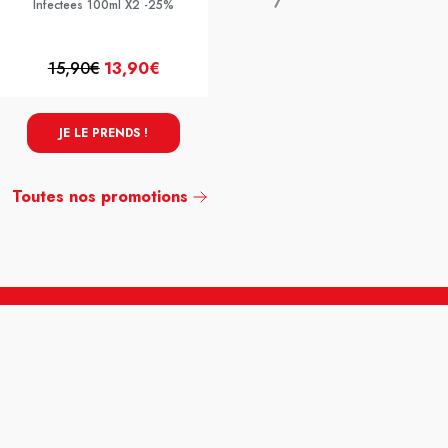
Infectees 100ml X2 -25%
15,90€
13,90€
23,90€
16,73€
JE LE PRENDS !
JE LE PRENDS !
Toutes nos promotions