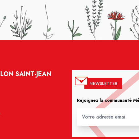
LON SAINT-JEAN
NEWSLETTER
Rejoignez la communauté Méd
m