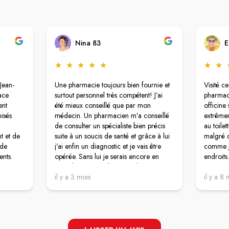
Nina 83
★
★
★
★
★
★
★
Jean-
Une pharmacie toujours bien fournie et
Visité c
ace
surtout personnel très compétent! J’ai
pharmaci
ent
été mieux conseillé que par mon
officine
isés
médecin. Un pharmacien m’a conseillé
extrêmem
de consulter un spécialiste bien précis
au toile
t et de
suite à un soucis de santé et grâce à lui
malgré 
 de
j’ai enfin un diagnostic et je vais être
comme j’
nts.
opérée. Sans lui je serais encore en
endroits
 grâce
train de chercher la cause de mes
énormém
it un
soucis de santé! Merci de votre
il y a 3 mois
il y a 8 
un vrai
professionnalisme et en plus tout le
st
personnel est toujours très souriant,
passage
accueillant et agréable. Dommage que
de
cette pharmacie soit un peu loin de
t.
chez moi mais quand je peux (si