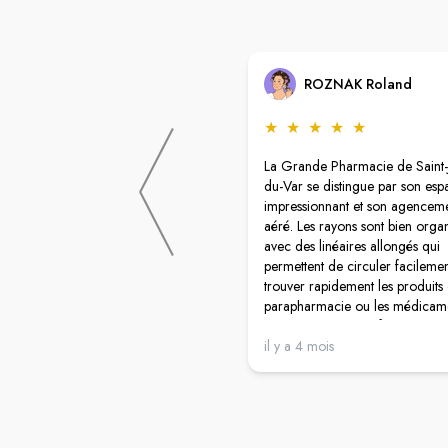
ROZNAK Roland
★
★
★
★
★
La Grande Pharmacie de Saint-
du-Var se distingue par son esp
impressionnant et son agencem
aéré. Les rayons sont bien organ
avec des linéaires allongés qui
permettent de circuler facilemen
trouver rapidement les produits
parapharmacie ou les médicame
​L'accès est un point fort majeur
au parking souterrain qui garant
il y a 4 mois
stationnement simple et rapide, 
luxe dans ce secteur. L'accueil e
professionnel et l'efficacité du 
en caisse rend l'expérience flui
malgré la taille de l'établissemen