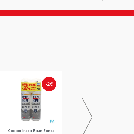
Filorga Skin Prep Gel Nettoyant
-2€
-30%
150ml
Cooper Insect Ecran Zones