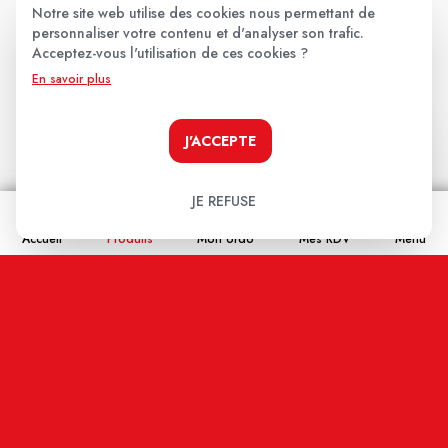
★
★
★
★
★
Notre site web utilise des cookies nous permettant de
personnaliser votre contenu et d'analyser son trafic.
Votre avis
Acceptez-vous l'utilisation de ces cookies ?
En savoir plus
J'ACCEPTE
JE REFUSE
Nom
Accueil
Produits
Mon ordo
Mes RDV
Menu
Email
En cochant cette case j'accepte que les
informations saisies soient enregistrées, et affichées
sur ce site internet (votre email restera confidentiel).